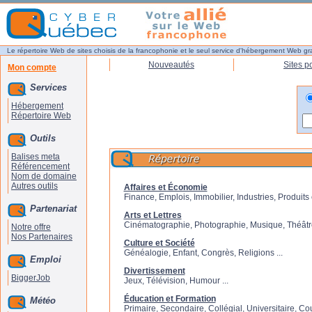
Le répertoire Web de sites choisis de la francophonie et le seul service d'hébergement Web gr
Nouveautés
Sites p
Mon compte
Services
Hébergement
Répertoire Web
Outils
Balises meta
Référencement
Nom de domaine
Autres outils
Affaires et Économie
Finance, Emplois, Immobilier, Industries, Produits e
Partenariat
Arts et Lettres
Cinématographie, Photographie, Musique, Théâtre
Notre offre
Nos Partenaires
Culture et Société
Généalogie, Enfant, Congrès, Religions ...
Emploi
Divertissement
BiggerJob
Jeux, Télévision, Humour ...
Éducation et Formation
Météo
Primaire, Secondaire, Collégial, Universitaire, Cour