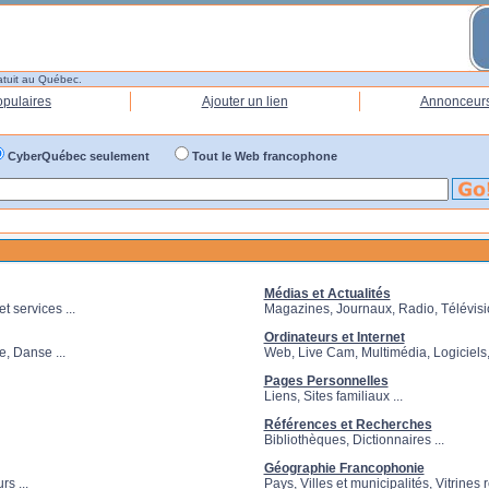
atuit au Québec.
opulaires
Ajouter un lien
Annonceur
CyberQuébec seulement
Tout le Web francophone
Médias et Actualités
t services ...
Magazines, Journaux, Radio, Télévisio
Ordinateurs et Internet
, Danse ...
Web, Live Cam, Multimédia, Logiciels, 
Pages Personnelles
Liens, Sites familiaux ...
Références et Recherches
Bibliothèques, Dictionnaires ...
Géographie Francophonie
s ...
Pays, Villes et municipalités, Vitrines r