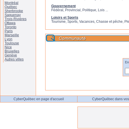
Montréal
Gouvernement
Québec
Fédéral, Provincial, Politique, Lois ...
Sherbrooke
Saguenay
Loisirs et Sports
Trois-Rivières
Tourisme, Sports, Vacances, Chasse et pêche, Plein
Ottawa
Toronto
Paris
Marseille
Lyon
Toulouse
Nice
Bruxelles
Genève
Autres villes
En
CyberQuébec en page d'accueil
CyberQuébec dans vos 