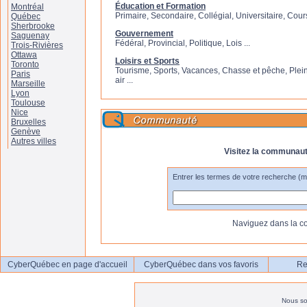
Éducation et Formation
Montréal
Primaire, Secondaire, Collégial, Universitaire, Cours
Québec
Sherbrooke
Gouvernement
Saguenay
Fédéral, Provincial, Politique, Lois ...
Trois-Rivières
Ottawa
Loisirs et Sports
Toronto
Tourisme, Sports, Vacances, Chasse et pêche, Plei
Paris
air ...
Marseille
Lyon
Toulouse
Nice
Bruxelles
Genève
Autres villes
Visitez la communau
Entrer les termes de votre recherche (
Naviguez dans la 
CyberQuébec en page d'accueil
CyberQuébec dans vos favoris
Re
Nous s