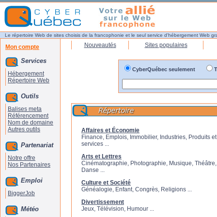
Le répertoire Web de sites choisis de la francophonie et le seul service d'hébergement Web gr
Nouveautés
Sites populaires
Mon compte
Services
CyberQuébec seulement
T
Hébergement
Répertoire Web
Outils
Balises meta
Référencement
Nom de domaine
Autres outils
Affaires et Économie
Finance, Emplois, Immobilier, Industries, Produits et
services ...
Partenariat
Arts et Lettres
Notre offre
Cinématographie, Photographie, Musique, Théâtre,
Nos Partenaires
Danse ...
Emploi
Culture et Société
Généalogie, Enfant, Congrès, Religions ...
BiggerJob
Divertissement
Météo
Jeux, Télévision, Humour ...